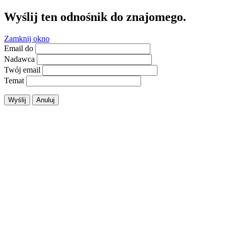
Wyślij ten odnośnik do znajomego.
Zamknij okno
Email do
Nadawca
Twój email
Temat
Wyślij
Anuluj