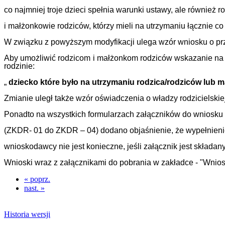
co najmniej troje dzieci spełnia warunki ustawy, ale również r
i małżonkowie rodziców, którzy mieli na utrzymaniu łącznie co 
W związku z powyższym modyfikacji ulega wzór wniosku o przy
Aby umożliwić rodzicom i małżonkom rodziców wskazanie na w
rodzinie:
„
dziecko które było na utrzymaniu rodzica/rodziców lub 
Zmianie uległ także wzór oświadczenia o władzy rodzicielski
Ponadto na wszystkich formularzach załączników do wniosk
(ZKDR- 01
do ZKDR – 04) dodano objaśnienie, że wypełnien
wnioskodawcy nie jest konieczne, jeśli załącznik jest składa
Wnioski wraz z załącznikami do pobrania w zakładce - "Wnios
« poprz.
nast. »
Historia wersji