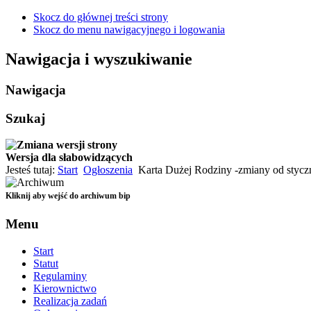
Skocz do głównej treści strony
Skocz do menu nawigacyjnego i logowania
Nawigacja i wyszukiwanie
Nawigacja
Szukaj
Wersja dla słabowidzących
Czarno-Żółta
Jesteś tutaj:
Start
Ogłoszenia
Karta Dużej Rodziny -zmiany od stycz
Czarno-Biała
Standardowa
Kliknij aby wejść do archiwum bip
Menu
Start
Statut
Regulaminy
Kierownictwo
Realizacja zadań