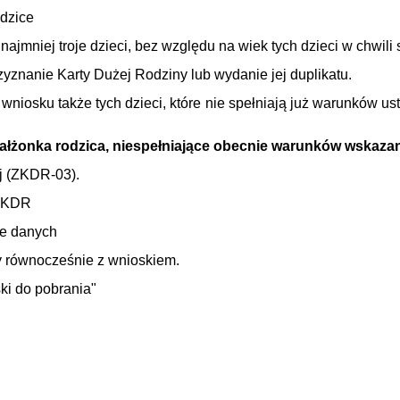
odzice
najmniej troje dzieci, bez względu na wiek tych dzieci w chwili
znanie Karty Dużej Rodziny lub wydanie jej duplikatu.
niosku także tych dzieci, które nie spełniają już warunków u
małżonka rodzica, niespełniające obecnie warunków wskaza
ej (ZKDR-03).
u KDR
ie danych
ny równocześnie z wnioskiem.
ki do pobrania"