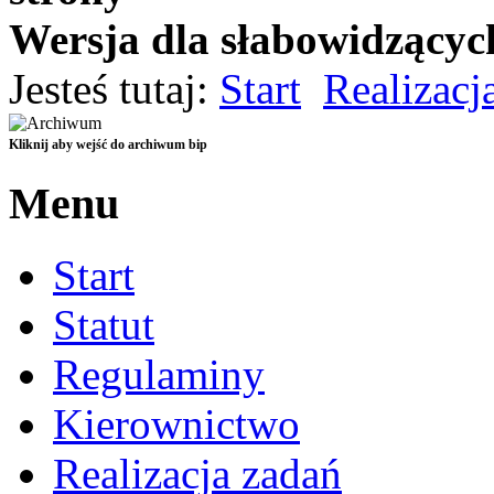
Wersja dla słabowidzącyc
Czarno-Żółta
Jesteś tutaj:
Start
Realizacj
Czarno-Biała
Standardowa
Kliknij aby wejść do archiwum bip
Menu
Start
Statut
Regulaminy
Kierownictwo
Realizacja zadań