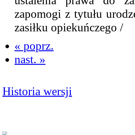
ustalenia prawa do za
zapomogi z tytułu urodze
zasiłku opiekuńczego /
« poprz.
nast. »
Historia wersji
Strona Urzędu
Archiwum bip Chełmu Śląskiego