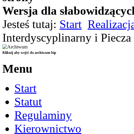
Wersja dla słabowidzącyc
Czarno-Żółta
Jesteś tutaj:
Start
Realizacj
Czarno-Biała
Standardowa
Interdyscyplinarny i Piecza
Kliknij aby wejść do archiwum bip
Menu
Start
Statut
Regulaminy
Kierownictwo