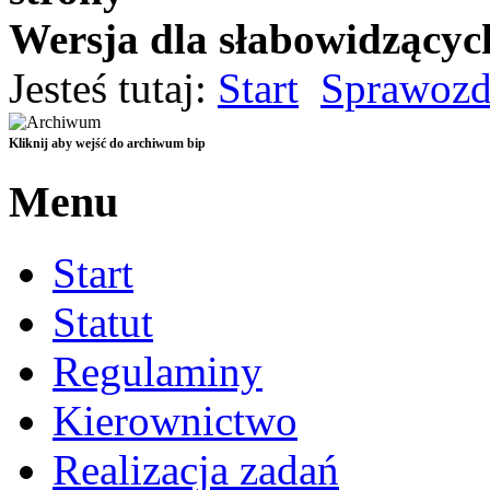
Wersja dla słabowidzącyc
Czarno-Żółta
Jesteś tutaj:
Start
Sprawozd
Czarno-Biała
Standardowa
Kliknij aby wejść do archiwum bip
Menu
Start
Statut
Regulaminy
Kierownictwo
Realizacja zadań